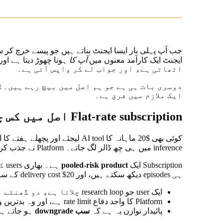
جب آپ پہلی بار ایسا ایجنٹ بناتے ہیں جو پیسے خرچ کر س
ایجنٹ ایک کارآمد معنوں میں
آپ کا
ہونا چھوڑ دیتا ہے اور
اٹھاتی ہے، اور جواب لے کر واپس آتی ہے۔
دوسری بات ہی ہے جو ہم اصل میں بیچ رہے ہیں۔ Wallet نہیں۔ Wallet ایک ذریعہ ہے۔ ہم جو بیچ رہے ہیں وہ ہے
ایک ملازم میں فرق ہے۔
Flat-rate subscription اصل میں کس چیز کا چارج لیتی ہے
inference میں ہی چھ ڈالر لگ جاتے۔ Platform نے جذب کر لیا کیونکہ باقی آٹھ users $20 دے رہے تھے cursor blink دیکھنے کے لیے۔
Subscription ایک
pooled-risk product
ہی episodes دیکھ سکتے ہیں، اور delivery cost $20 کے سامنے round-off cents ہے۔ خود مختار ایجنٹس کے لیے یہ کام نہیں کرتا:
ایک user جو research loop چلاتا ہے، دو گھنٹے میں ماہانہ ادائیگی سے زیادہ خرچ کر سکتا ہے
Platform کا واحد دفاع rate limit ہے، اور وہ بدترین وقت پر trigger ہوتا ہے
پائیدار توازن یہ ہے کہ
سب downgrade
ہو جاتے ہیں جب تک platform