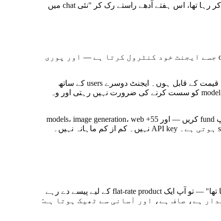
آپ نے یہ محسوس کیا ہے۔ January میں جو Sonnet تیز تھا وہی April میں سست لگتا ہے۔ پچھلے ہفتے جو ایجنٹ task مکمل کر رہا تھا، اس ہفتے آدھے راستے رک کر "نئی chat میں
ایجنٹ کو اس کا اپنا wallet دیجیے — کوئی corporate card نہیں جسے آپ نے سنبھالنا ہو، بلکہ ایک حقیقی، چھوٹا، on-chain balance جسے ایجنٹ خود کنٹرول کرتا ہے — اور پوری
کے لیے ادائیگی شروع کرتے ہیں جو اپنی قیمت کے قابل ہوں۔ ایجنٹ دوسرے users کے ساتھ
shared rate-limit pool میں مقابلہ نہیں کرتا۔ وہ خود ہر call کی قیمت پائی پائی ادا کرتا ہے۔ Provider کو ہر model کو سست کرنے کی ضرورت نہیں رہتی اور وہ
ہم نے Franklin بنایا اسی کو ٹھوس بنانے کے لیے۔ Franklin ایک USDC balance رکھتا ہے — عام طور پر $5، $20، $100، جو بھی آپ fund کریں — اور 55+ models، image generation، web
ہے جو USDC میں settle ہوتی ہے۔ API key نہیں۔ کم از کم ماہانہ نہیں۔
اگر آپ اپنے AI tool کے failure mode کو اس طرح بیان کر سکتے ہیں — "جب تک میں نے Continue نہیں دبایا، یہ کام نہیں کر رہا تھا" — تو آپ ایک flat-rate product کے لیے پیسے دے رہے
 کرتا ہے: پیسے ختم ہونے پر — جو ایماندار ہے، صاف ہے، اور آسانی سے ٹھیک ہوتا ہے: