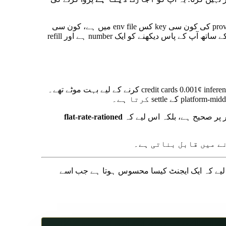
دوسرا version — API keys والے agents — آپ کو غلط چیز کی پروا کرنے پر مجبور کرتا ہے۔ آپ پروا کرتے ہیں کہ کون سے provider کی کون سی key کس env file میں ہے، کون سی
key rotate ہوئی ہے، کس dashboard میں login کر کے کس prepaid balance کو top up کرنا ہے۔ ایک wallet جو USDC رکھتا ہے، کے ساتھ آپ کے پاس دیکھنے کو ایک number ہے اور refill
Flat-rate AI ایک transitional product ہے۔ یہ اس لیے موجود ہے کیونکہ تین سال پہلے crypto rails ready نہیں تھے اور credit cards 0.001¢ inference call settle کرنے کے لیے بہت موٹے تھے۔
flat-rate-rationed
ہے۔ $5 سے fund کریں یہ دیکھنے کے لیے کہ ایک ایجنٹ کیسا محسوس ہوتا ہے جب اسے