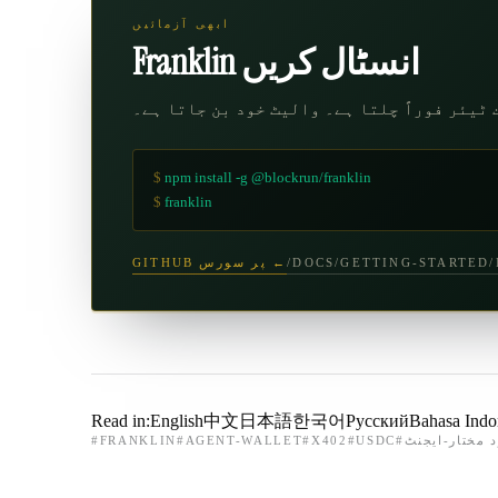
ابھی آزمائیں
Franklin انسٹال کریں
ٹیئر فوراً چلتا ہے۔ والیٹ خود بن جاتا ہے۔
$
npm install -g @blockrun/franklin
$
franklin
/DOCS/GETTING-STARTED
GITHUB پر سورس ←
Read in:
English
中文
日本語
한국어
Русский
Bahasa Indo
 مختار-ایجنٹ
#
USDC
#
X402
#
AGENT-WALLET
#
FRANKLIN
#