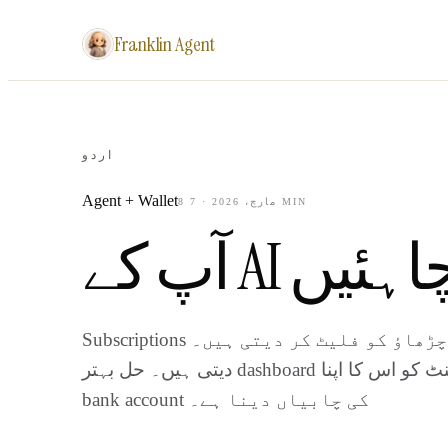
Franklin Agent
اردو
Agent + Wallet
MIN
8 مارچ، 2026
·
7
ے چاہئیں
Subscriptions اتار چڑھاؤ کو فلیٹ کر دیتی ہیں۔ API keys شناخت کو vendor سے باندھ
دیتی ہیں۔ حل بہتر dashboard نہیں — ایجنٹ کو اس کا اپنا wallet، hard cap، اور اس کے اپنے
bank account کی چابیاں دینا ہے۔