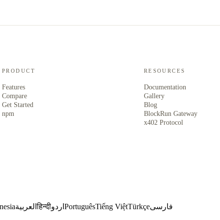
PRODUCT
RESOURCES
Features
Documentation
Compare
Gallery
Get Started
Blog
npm
BlockRun Gateway
x402 Protocol
فارسی
Türkçe
Tiếng Việt
Português
اردو
हिन्दी
العربية
nesia