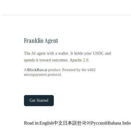
Franklin Agent
The AI agent with a wallet. It holds your USDC and
spends it toward outcomes. Apache 2.0.
A
BlockRun.ai
product. Powered by the x402
micropayment protocol.
Get Started
Read in:
English
中文
日本語
한국어
Русский
Bahasa Indo