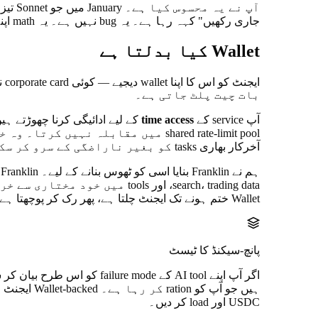
جاری رکھیں" کہہ رہا ہے۔ یہ bug نہیں ہے۔ یہ math اپنے design کے مطابق کام کر رہی ہے۔
Wallet کیا بدلتا ہے
بات چیت پلٹ جاتی ہے۔
آپ service کے
time access
کے لیے ادائیگی کرنا چھوڑتے ہ
آخرکار بھاری tasks کو بغیر ناراضگی کے سرو کر سکتے ہیں۔
search، trading data، اور tools میں خود مختاری سے خرچ کرتا ہے۔ ہر call ایک
Wallet ختم ہونے تک ایجنٹ چلتا ہے، پھر رک کر پوچھتا ہے کہ top-up کرنا ہے یا نہیں۔ بس یہی۔
پانچ-سیکنڈ کا ٹیسٹ
USDC اور load کر دیں۔