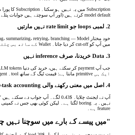
model default کرتے ہیں (اور آپ سوچتے ہیں جوابات پتلے کیوں ہیں) یا سب سے مہنگا (اور platform بیچ میں throttle کرتا ہے)۔
2. لمبی loops جو rate limit نہیں مارتیں
میں آپ کو cut-off کر دیا جاتا۔ Wallet کے ساتھ بس چلتے رہتے ہیں۔
3. Data خریدنا، صرف inference نہیں
ایک ہی primitive مانتا ہے:
قیمت ٹیگ کے ساتھ tool
۔ Agent جب مفید ہو تب call کرتا ہے۔ آپ line item دیکھتے ہیں۔
4. اصل میں معنی رکھنے والی Spend-per-task accounting
feature ہے۔
"میں پیسے کے بارے میں سوچنا نہیں چا
تو مت سوچو۔ مہینے میں ایک بار $20 load کرو، ایجنٹ کام کرتا ہے، آپ سوچتے نہیں۔ Wallet