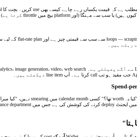
ہتا"
آپ کو
cost کی پروا کرنے پر مجبور نہیں کرتا؛ یہ آپ کو