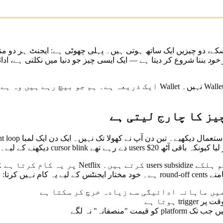
کے، دو چیزیں ایک ساتھ ہوتی ہیں۔ پہلی چھوٹی ہے: ایجنٹ ہر دو منٹ
خود
ہے۔ بھاری users کو ہلکے rs subsidize
 کو قیمت "منصفانہ" نہ لگے