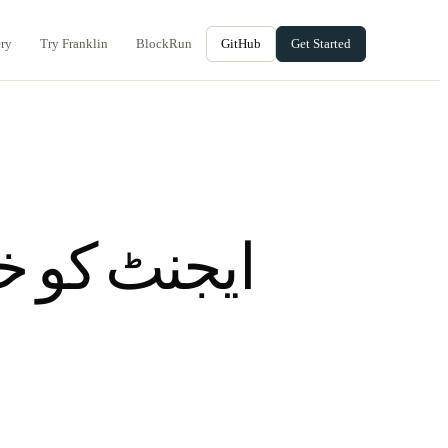
ery
Try Franklin
BlockRun
GitHub
Get Started
آپ کے AI ایجنٹ