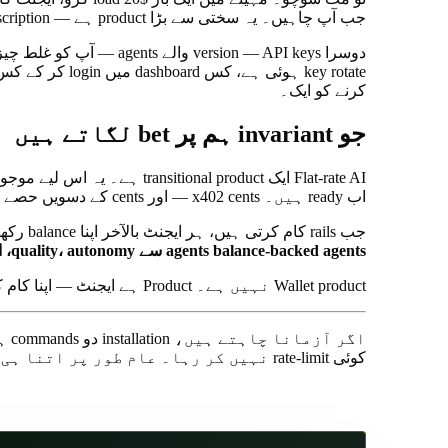
جب آپ چاہیں۔ یہ سختی سے بڑا product ہے — subscription صرف "پروا نہ کرنے" کی اجازت دیتی ہے۔
کرنے کو ایک۔
جو invariant ہم پر bet لگاتے ہیں
اب ready ہیں۔ x402 cents — اور cents کے دسویں حصے — کو natively، on-chain، بغیر chargeback risk اور بغیر platform-middleman rationing کے settle کرتا ہے۔
جب rails کام کرتی ہیں، ہر ایجنٹ بالآخر اپنا balance رکھتا ہے۔ اس لیے نہیں کہ crypto cool ہے، اس لیے نہیں کہ نظریاتی طور پر صحیح ہے، بلکہ اس لیے کہ
agents balance-backed agents سے quality، autonomy، اور "آپ کیا خرید رہے ہیں" کی honesty میں ہارتے ہیں۔
Wallet product نہیں ہے۔ Product ہے ایجنٹ — اپنا کام کرنے کو آزاد۔ Wallet وہ چیز ہے جو ایجنٹ کو آخرکار ایسا کرنے میں قابل بناتی ہے۔
اگر آزمانا چاہتے ہیں،
installation دو commands ہے
کوئی rate-limit نہیں کر رہا۔ عام طور پر اتنا ہی کافی ہوتا ہے۔