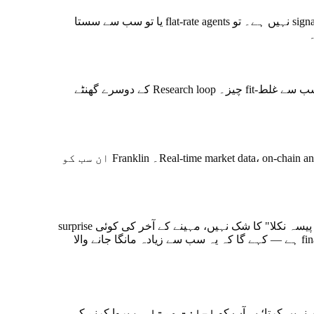
Subscription میں یہ نہیں ہو سکتا۔ Subscription کا پورا مطلب ہے کہ قیمت یکساں رہے چاہے کیسے بھی use کریں۔ بچت کا signal نہیں ہے۔ تو flat-rate agents یا تو سب سے سستا
خود مختار loops — scraping، summarizing، retrying، branching — Model سے سب سے قیمتی چیز ہے اور flat-rate plan کے لیے سب سے غلط-fit چیز۔ Research loop کے دوسرے گھنٹے
جب آپ payment کر سکتے ہیں، خرید کی دنیا LLM tokens سے آگے پھیلتی ہے۔ Real-time market data، on-chain analytics، image generation، video، web search۔ Franklin ان سب کو
آپ نے ایجنٹ چلایا۔ $0.43 لگے۔ آپ جواب دے سکتے ہیں "کیا یہ worth تھا؟" کسی calendar month میں smearing نہیں، "کیا میرا پیسہ نکلا" کا شک نہیں، مہینے کے آخر کی کوئی surprise
نہیں۔ یہ boring لگتا ہے۔ لیکن کوئی بھی جس نے کمپنی میں ایجنٹ deploy کرنے کی کوشش کی ہے جس میں finance department ہے — کہے گا کہ یہ سب سے زیادہ مانگا جانے والا
اجازت دیتا ہے
پروا کرنے کی