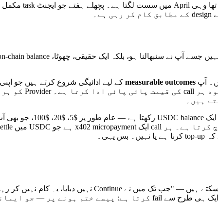
یں۔ آپ
measurable outcomes
x402 micropayment
ہیں جو آپ کو ration کر رہا ہے۔ Wallet-backed ایجنٹ ایک ہی طرح سے fail