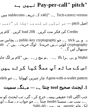
"Pay-per-call" pitch نہیں ہے
Tech-correct version ہے "x402 کے ذریعے stablecoins میں settle ہونے والے pay-per-call APIs۔" یہ سچ ہے، اور بکتا نہیں۔
اصل pitch — جو لوگوں کو کندھے اچکا کر "ٹھہرئیے، یہ تو صحیح ہے" کہلواتا ہے — چھوٹا ہے:
Credits کی فکر مت کریں۔ $20 load کریں۔ کام پر لگ جائیں۔ Franklin پہلے سے بتا دے گا جب اور چاہئیں ہوں گے۔
سنبھال لیں گے۔"
Wallet وہی ہرا تالا ہے۔ ہم بیچ رہے ہیں "کام پر لگ جاؤ۔"
اس کے ساتھ آپ عملاً کیا کرتے ہیں
Agent-with-a-wallet pattern چار چیزیں کھولتا ہے جو flat-rate models میں ساختی طور پر ناممکن ہیں:
1. ایجنٹ صحیح tool چنتا ہے — مہنگے سمیت
جب اگلی call حقیقی پیسے خرچ کرے گی، تب ایجنٹ کو سوچنا پڑتا ہے کہ وہ call ان پیسوں
ایک عام agentic ہفتے میں: 60–80%۔