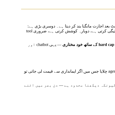
 بعد اجازت مانگنا بند کر دیتا ہے۔ دوسری بڑی ہے:
بننا شروع کر دیتا ہے — ایک ایسی چیز جو دنیا میں نکلتی ہے، ادائیگی کرتی ہے، دوبارہ کوشش کرتی ہے، ضروری tool
hard cap کے ساتھ خود مختاری
— یہی chatbot اور
کوئی بھی $20 ماہانہ کا AI tool لیجئے اور پچھلے ہفتے کا استعمال دیکھیے۔ تین دن آپ نے کھولا تک نہیں۔ ایک دن ایک لمبا agent loop چلایا جس میں اگر ایمانداری سے قیمت لی جاتی تو
use کرتے ہیں۔ Netflix پر یہ کام کرتا ہے کیونکہ دیکھنا محدود ہے — دن بھر میں اتنے