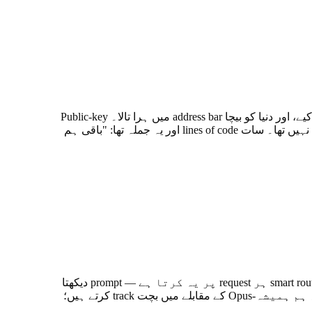
یہ وہی trick ہے جو public-key cryptography نے پچاس سال پہلے کی تھی۔ Mathematicians نے RSA اور Diffie-Hellman دریافت کیے، اور دنیا کو بیچا address bar میں ہرا تالا۔ Public-key
cryptography کوئی نہیں خریدتا۔ لوگ خریدتے ہیں "یہ site safe ہے۔" Stripe کو generational company بنانے والی چیز اس کا API نہیں تھا۔ سات lines of code اور یہ جملہ تھا: "باقی ہم
ہے یا نہیں۔ Franklin کا smart router ہر request پر یہ کرتا ہے — prompt دیکھتا
ہے، سب سے سستا model چنتا ہے جو جواب دے سکے، اور صرف تب frontier پر escalate کرتا ہے جب سستا والا ناکام ہو۔ ہم ہمیشہ-Opus کے مقابلے میں بچت track کرتے ہیں؛