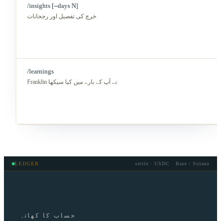
/insights [--days N]
خرچ کی تفصیل اور رجحانات
/learnings
Franklin نے آپ کے بارے میں کیا سیکھا
LEDGER
settle · USDC · Base / Solana
حساب کا کھاتہ