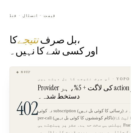
قیمت · انسٹال · فنڈ
کا،
بل صرف
نتیجے
اور کسی شے کا نہیں۔
◆ HTTP
◆ X402
آپ صرف نتیجے کا بل دیتے ہیں · YOPO
Provider کی لاگت + 5%، ہر action پر
دستخط شدہ۔
402
نہ کوئی subscription (رسائی کا کوئی بل نہیں)۔ نہ pay-
per-call (ناکام کوششوں کا کوئی بل نہیں)۔ والیٹ کا
بیلنس ہی سخت حد ہے۔ صفر پر پہنچتے ہی Franklin
رک جاتا ہے۔ بس یہی پوری قیمت کا ماڈل ہے۔