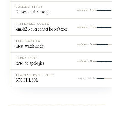
COMMIT STYLE
confirmed · 38 sess
Conventional · no scope
PREFERRED CODER
confirmed · 19 sess
kimi-k2.6 over sonnet for refactors
TEST RUNNER
confirmed · 24 sess
vitest · watch mode
REPLY TONE
confirmed · 51 sess
terse · no apologies
TRADING PAIR FOCUS
decaying · 6d silent
BTC, ETH, SOL