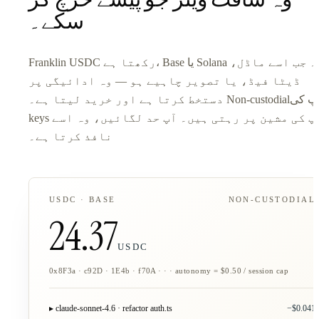
سکے۔
Franklin USDC رکھتا ہے، Base یا Solana پر۔ جب اسے ماڈل،
ڈیٹا فیڈ، یا تصویر چاہیے ہو — وہ ادائیگی پر
دستخط کرتا ہے اور خرید لیتا ہے۔ Non-custodial۔ آپ کی
keys آپ کی مشین پر رہتی ہیں۔ آپ حد لگائیں، وہ اسے
نافذ کرتا ہے۔
USDC · BASE
NON-CUSTODIAL
24.37
USDC
0x8F3a · c92D · 1E4b · f70A · · · autonomy = $0.50 / session cap
▸ claude-sonnet-4.6 · refactor auth.ts
−$0.041