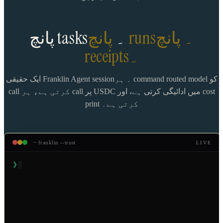
پانچ tasks۔
پانچ runs۔ پانچ
receipts۔
ایک حقیقی Franklin Agent session۔ ہر command routed model کو
call کرتی ہے، ہر call پر USDC میں ادائیگی کرتی ہے، اور cost
print کرتی ہے۔
~ franklin --trust
LIVE
❯