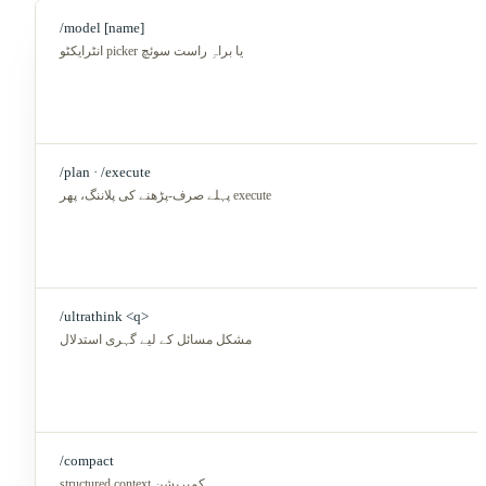
/model [name]
انٹرایکٹو picker یا براہِ راست سوئچ
/plan · /execute
پہلے صرف-پڑھنے کی پلاننگ، پھر execute
/ultrathink <q>
مشکل مسائل کے لیے گہری استدلال
/compact
structured context کمپریشن