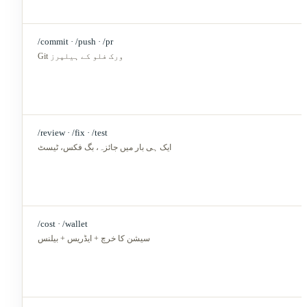
/commit · /push · /pr
Git ورک فلو کے ہیلپرز
/review · /fix · /test
ایک ہی بار میں جائزہ، بگ فکس، ٹیسٹ
/cost · /wallet
سیشن کا خرچ + ایڈریس + بیلنس