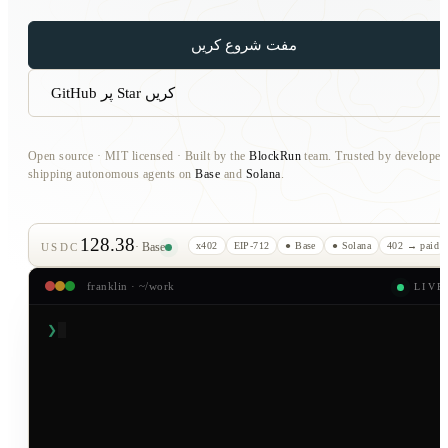
مفت شروع کریں
GitHub پر Star کریں
Open source · MIT licensed · Built by the
BlockRun
team. Trusted by developer
shipping autonomous agents on
Base
and
Solana
.
128.38
x402
EIP-712
● Base
● Solana
402 → paid
· Base
USDC
franklin · ~/work
LIVE
❯