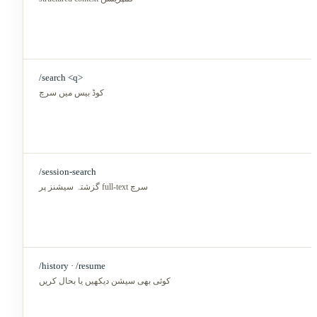
/search <q>
کوڈ بیس میں سرچ
/session-search
گزشتہ سیشنز پر full-text سرچ
/history · /resume
کوئی بھی سیشن دیکھیں یا بحال کریں