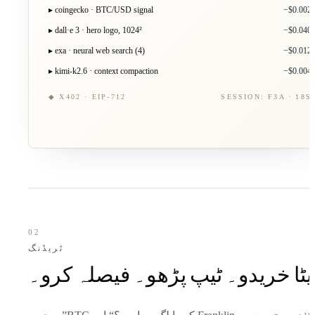
▸ coingecko · BTC/USD signal
−$0.002
▸ dall·e 3 · hero logo, 1024²
−$0.040
▸ exa · neural web search (4)
−$0.012
▸ kimi-k2.6 · context compaction
−$0.004
◆ X402 · EIP-712
SESSION: F3A · 18S
02
ٹریڈنگ
یٹا خریدو۔ ٹیپ پڑھو۔ فیصلہ کرو۔