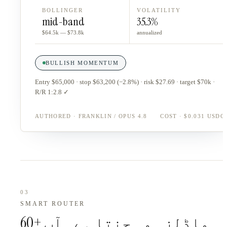
BOLLINGER
VOLATILITY
mid-band
35.3%
$64.5k — $73.8k
annualized
BULLISH MOMENTUM
Entry $65,000 · stop $63,200 (−2.8%) · risk $27.69 · target $70k ·
R/R 1:2.8 ✓
AUTHORED · FRANKLIN / OPUS 4.8
COST · $0.031 USDC
03
SMART ROUTER
60+ ماڈلز۔ وہ چنتا ہے۔ آپ