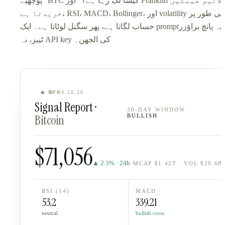
پوچھیے ”BTC کیسا لگ رہا ہے؟“ اور Franklin لائیو قیمتیں
خریدتا ہے، RSI، MACD، Bollinger، اور volatility مقامی طور پر
حساب لگاتا ہے، پھر سگنل لوٹاتا ہے۔ ایک prompt۔ نہ پانچ براؤزر
ٹیبز، نہ API key کی الجھن۔
◆ BTC
№ 04.20.26
Signal Report ·
30-DAY WINDOW ·
Bitcoin
BULLISH
$71,056
▲ 2.3% · 24h
MCAP $1.42T · VOL $29.6B
RSI (14)
MACD
53.2
339.21
neutral
bullish cross