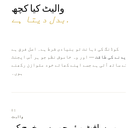
والیٹ کیا کچھ
.
بدل دیتا ہے
کوڈنگ کی ذہانت تو بنیادی شرط ہے۔ اصل فرق ہے
یدنے کی طاقت
— اور وہ خاموش نظم جو ہر اُس ایجنٹ
کے ساتھ آتی ہے جسے اپنے کھاتے خود متوازن رکھنے
ہوں۔
01
والیٹ
وہ سافٹ ویئر جو پیسے خرچ کر