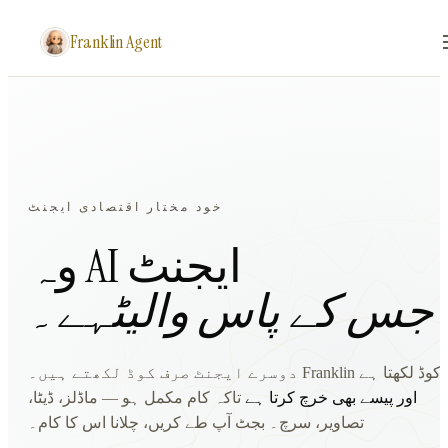
Franklin Agent
خود مختار اقتصادی ایجنٹ
وہ AI ایجنٹ
جس کے پاس
والیٹ
ہے۔
دوسرے ایجنٹ صرف کوڈ لکھتے ہیں۔ Franklin کوڈ لکھتا ہے
اور پیسے بھی خرچ کرتا ہے
تاکہ کام مکمل ہو — ماڈلز، ڈیٹا،
تصاویر، سرچ۔ بجٹ آپ طے کریں، چلانا اس کا کام۔