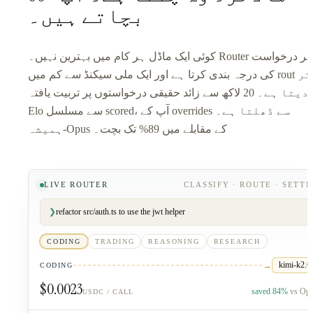
بچاتے ہیں۔
کوئی ایک ماڈل ہر کام میں بہترین نہیں۔ Router ہر درخواست
کی درجہ بندی کرتا ہے اور ایک ملی سیکنڈ سے کم میں rout کر
دیتا ہے۔ 20 لاکھ سے زائد حقیقی درخواستوں پر تربیت یافتہ،
Elo سے مسلسل scored، آپ کے overrides سے ڈھلتا ہے۔
ہمیشہ-Opus کے مقابلے میں 89% تک بچت۔
LIVE ROUTER
CLASSIFY · ROUTE · SETTL
❯
refactor src/auth.ts to use the jwt helper
CODING
TRADING
REASONING
RESEARCH
→
kimi-k2.6
CODING
$0.0023
saved
84
%
vs Op
USDC / CALL