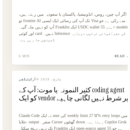
اگر آپ چین، روس، انڈونیشیا، پاکستان یا سعودیہ میں رہتے ہیں،
تو frontier AI تک آپ کی رسائی ایک ایسی Visa سے رکی ہے جو
آپ کو نہیں ملے گی۔ Franklin ایک USDC wallet ہے، 55+ models،
اور کوئی card نہیں۔ Inference کی جغرافیائی ترتیب دوبارہ
کھینچی جا رہی ہے۔
6 MIN
READ
9 مارچ، 2026
آرکیٹیکچر
کثیر النمونہ یا موت: آپ کے coding agent
کو ایک vendor پر شرط نہیں لگانی چاہیے
Claude Code نے ایک user کی weekly limit کا 27% retry loops میں
جلایا، output صفر۔ Cursor گھنٹوں down رہتا ہے۔ Copilot Grok
تک نہیں پہنچ سکتا۔ Franklin ایک open-source agent ہے جو 55