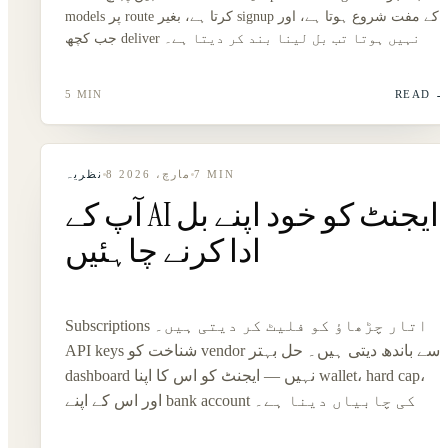
models پر route کرتا ہے، بغیر signup کے مفت شروع ہوتا ہے، اور
جب کچھ deliver نہیں ہوتا تب بل لینا بند کر دیتا ہے۔
5 MIN
READ
8 مارچ، 2026
نظریہ
7
MIN
آپ کے AI ایجنٹ کو خود اپنے بل
ادا کرنے چاہئیں
Subscriptions اتار چڑھاؤ کو فلیٹ کر دیتی ہیں۔
API keys شناخت کو vendor سے باندھ دیتی ہیں۔ حل بہتر
dashboard نہیں — ایجنٹ کو اس کا اپنا wallet، hard cap،
اور اس کے اپنے bank account کی چابیاں دینا ہے۔