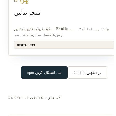
04
نتیجہ بتائیں
کوڈ، ٹریڈ، تحقیق، تخلیق — Franklin چنتا ہے، ادا کرتا ہے،
رپورٹ دیتا ہے، رک جاتا ہے۔
franklin --trust
GitHub پر دیکھیں
npm سے انسٹال کریں
SLASH کمانڈز · 18 بلٹ ان