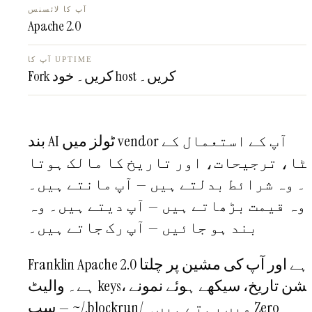
آپ کا لائسنس
Apache 2.0
آپ کا UPTIME
Fork کریں۔ خود host کریں۔
بند AI ٹولز میں vendor آپ کے استعمال کے
ٹا، ترجیحات، اور تاریخ کا مالک ہوتا
۔ وہ شرائط بدلتے ہیں — آپ مانتے ہیں۔
وہ قیمت بڑھاتے ہیں — آپ دیتے ہیں۔ وہ
بند ہو جائیں — آپ رک جاتے ہیں۔
Franklin Apache 2.0 ہے اور آپ کی مشین پر چلتا
ہے۔ والیٹ keys، سیشن تاریخ، سیکھے ہوئے نمونے
— سب ~/.blockrun/ میں رہتے ہیں۔ Zero