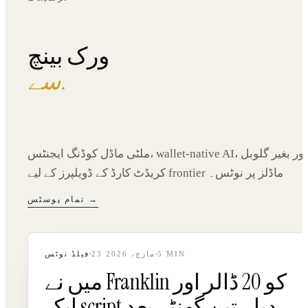
ورک بینچ
.
سے
ملٹی ماڈل کوڈنگ ایجنٹس، wallet-native AI، اور بغیر گلوبل
کریڈٹ کارڈ کے ڈویلپرز کے لیے frontier ماڈلز پر نوٹس۔
تمام پوسٹس →
23 مارچ، 2026
فیلڈ نوٹس
5
MIN
میں نے Franklin کو 20 ڈالر اور
ایک script دیا۔ تین گھنٹے بعد