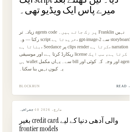
میرے پاس ایک ویڈیو تھی۔
زیادہ تر agents code پر رک جاتے ہیں۔ Franklin نہیں
رکتا — وہ script خریدتا ہے، gpt-image-2 سے storyboard
بناتا ہے، Seedance پر clips render کرتا ہے، narration
ریکارڈ کرتا ہے، اور موسیقی license کرتا ہے، سب ایک
ہی wallet سے۔ یہاں مکمل bill اور وجہ کہ کوئی اور agent
یہ کیوں نہیں بنا سکتا۔
BLOCKRUN
READ
10 مارچ، 2026
جغرافیہ
بغیر credit card والی آدھی دنیا کے لیے
frontier models