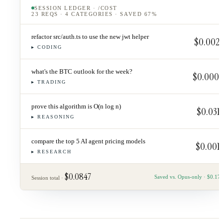
SESSION LEDGER · /COST
23 REQS · 4 CATEGORIES · SAVED 67%
refactor src/auth.ts to use the new jwt helper
$0.002
▸
CODING
what's the BTC outlook for the week?
$0.000
▸
TRADING
prove this algorithm is O(n log n)
$0.031
▸
REASONING
compare the top 5 AI agent pricing models
$0.001
▸
RESEARCH
$0.0847
Saved vs. Opus-only · $0.17
Session total ·