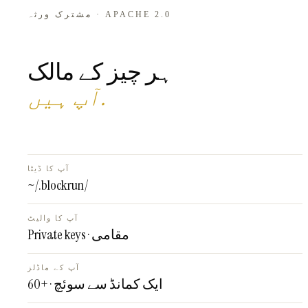
مشترک ورثہ · APACHE 2.0
ہر چیز کے مالک
.
آپ ہیں
آپ کا ڈیٹا
~/.blockrun/
آپ کا والیٹ
Private keys · مقامی
آپ کے ماڈلز
60+ · ایک کمانڈ سے سوئچ