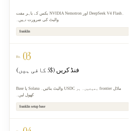
بکس کے باہر مفت NVIDIA Nemotron اور DeepSeek V4 Flash۔
والیٹ کی ضرورت نہیں۔
franklin
03
فنڈ کریں ($5 کافی ہیں)
Base یا Solana والیٹ بنائیں۔ USDC بھیجیں۔ ہر frontier ماڈل
کھول لیں۔
franklin setup base