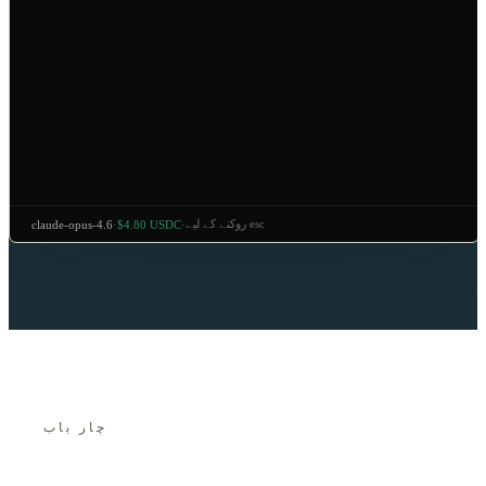
روکنے کے لیے esc
claude-opus-4.6
·
$4.80 USDC
·
چار باب