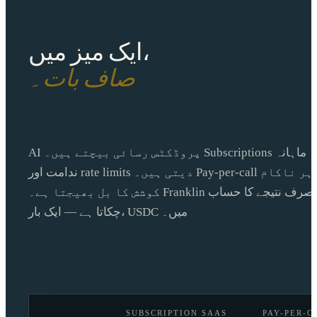
ایک میز میں،
صاف بات۔
AI پروڈکٹس رسائی بیچتے ہیں۔ Subscriptions ماہانہ
ندامت اور rate limits دیتی ہیں۔ Pay-per-call ہر ناکام
کوشش کا بل بھیجتا ہے۔ Franklin صرف نتیجے کا حساب
چکاتا ہے — ایک بار، USDC میں۔
SUBSCRIPTION SAAS
PAY-PER-C