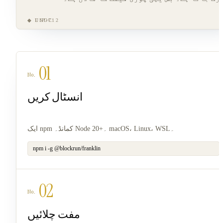
◆ EIP-712
◆ USDC
01
انسٹال کریں
ایک npm کمانڈ۔ Node 20+۔ macOS، Linux، WSL۔
npm i -g @blockrun/franklin
02
مفت چلائیں