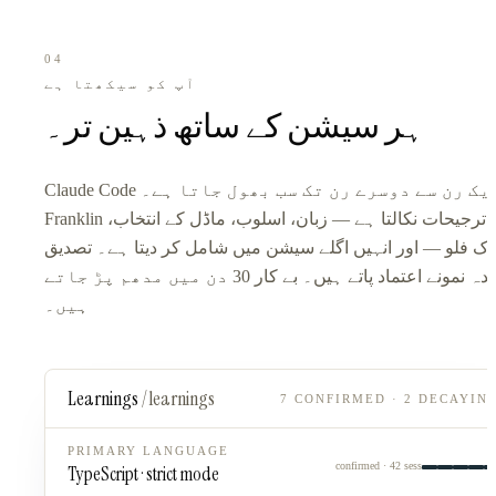
04
آپ کو سیکھتا ہے
ہر سیشن کے ساتھ ذہین تر۔
Claude Code ایک رن سے دوسرے رن تک سب بھول جاتا ہے۔
Franklin ترجیحات نکالتا ہے — زبان، اسلوب، ماڈل کے انتخاب،
ک فلو — اور انہیں اگلے سیشن میں شامل کر دیتا ہے۔ تصدیق
شدہ نمونے اعتماد پاتے ہیں۔ بے کار 30 دن میں مدھم پڑ جاتے
ہیں۔
Learnings
/learnings
7 CONFIRMED · 2 DECAYIN
PRIMARY LANGUAGE
confirmed · 42 sess
TypeScript · strict mode