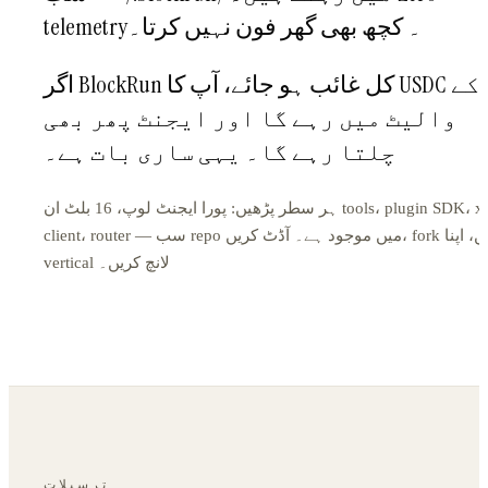
telemetry۔ کچھ بھی گھر فون نہیں کرتا۔
اگر BlockRun کل غائب ہو جائے، آپ کا USDC آپ کے
والیٹ میں رہے گا اور ایجنٹ پھر بھی
چلتا رہے گا۔ یہی ساری بات ہے۔
ہر سطر پڑھیں: پورا ایجنٹ لوپ، 16 بلٹ ان tools، plugin SDK، x402
client، router — سب repo میں موجود ہے۔ آڈٹ کریں، fork کریں، اپنا
vertical لانچ کریں۔
ترسیلات