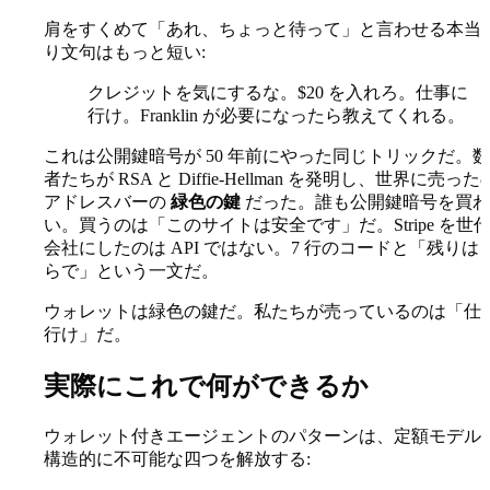
肩をすくめて「あれ、ちょっと待って」と言わせる本当
り文句はもっと短い:
クレジットを気にするな。$20 を入れろ。仕事に
行け。Franklin が必要になったら教えてくれる。
これは公開鍵暗号が 50 年前にやった同じトリックだ。
者たちが RSA と Diffie-Hellman を発明し、世界に売っ
アドレスバーの
緑色の鍵
だった。誰も公開鍵暗号を買わ
い。買うのは「このサイトは安全です」だ。Stripe を世
会社にしたのは API ではない。7 行のコードと「残りは
らで」という一文だ。
ウォレットは緑色の鍵だ。私たちが売っているのは「仕
行け」だ。
実際にこれで何ができるか
ウォレット付きエージェントのパターンは、定額モデル
構造的に不可能な四つを解放する: