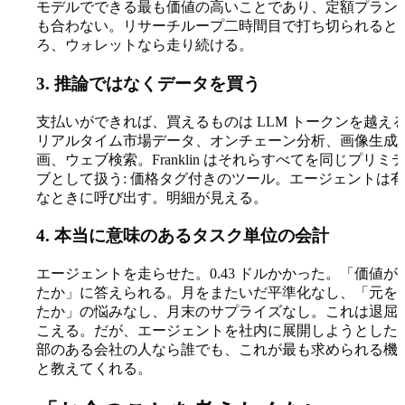
モデルでできる最も価値の高いことであり、定額プラン
も合わない。リサーチループ二時間目で打ち切られると
ろ、ウォレットなら走り続ける。
3. 推論ではなくデータを買う
支払いができれば、買えるものは LLM トークンを越え
リアルタイム市場データ、オンチェーン分析、画像生成
画、ウェブ検索。Franklin はそれらすべてを同じプリミ
ブとして扱う:
価格タグ付きのツール
。エージェントは有
なときに呼び出す。明細が見える。
4. 本当に意味のあるタスク単位の会計
エージェントを走らせた。0.43 ドルかかった。「価値が
たか」に答えられる。月をまたいだ平準化なし、「元を
たか」の悩みなし、月末のサプライズなし。これは退屈
こえる。だが、エージェントを社内に展開しようとした
部のある会社の人なら誰でも、これが最も求められる機
と教えてくれる。