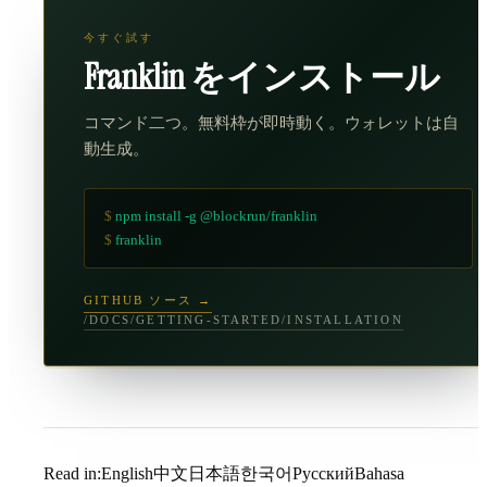
今すぐ試す
Franklin をインストール
コマンド二つ。無料枠が即時動く。ウォレットは自
動生成。
$
npm install -g @blockrun/franklin
$
franklin
GITHUB ソース →
/DOCS/GETTING-STARTED/INSTALLATION
Read in:
English
中文
日本語
한국어
Русский
Bahasa