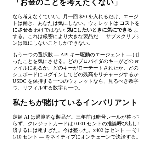
「お金のことを考えたくない」
なら考えなくていい。月一回 $20 を入れるだけ、エージ
トは働き、あなたは気にしない。ウォレットは
コストを
にさせる
わけではない;
気にしたいときに気にできる
よ
する。これは厳密により大きな製品だ — サブスクリプ
ンは気にしないことしかできない。
もう一つの選択肢 — API キー駆動のエージェント — は
ったことを気にさせる。どのプロバイダのキーがどの env
ァイルにあるか、どのキーがローテートされたか、どの
シュボードにログインしてどの残高をリチャージするか
USDC を保持する一つのウォレットなら、見るべき数字
つ、リフィルする数字も一つ。
私たちが賭けているインバリアント
定額 AI は過渡的な製品だ。三年前は暗号レールが整っ
らず、クレジットカードは 0.001 セントの推論呼び出し
済するには粗すぎた。今は整った。x402 はセント — そ
1/10 セント — をネイティブにオンチェーンで決済する