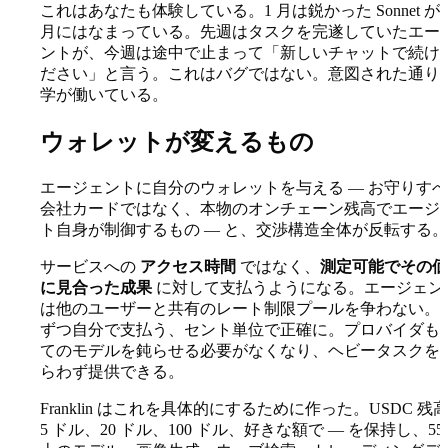
これはあなたも体験している。1 月は鋭かった Sonnet が
月にはなまっている。先週はタスクを完遂していたエー
ントが、今週は途中で止まって「新しいチャットで続け
ださい」と言う。これはバグではない。意図された通り
学が働いている。
ウォレットが変えるもの
エージェントに自分のウォレットを与える — お守りす
会社カードではなく、本物のオンチェーン残高でエージ
ト自身が制御するもの — と、交渉構造全体が反転する。
サービスへの
アクセス時間
ではなく、
測定可能でその価
に見合った成果
に対して支払うようになる。エージェン
は他のユーザーと共有のレート制限プールを争わない。
ずつ自分で支払う、セント単位で正確に。プロバイダも
てのモデルを鈍らせる必要がなくなり、ヘビータスクを
らわず提供できる。
Franklin はこれを具体的にするために作った。USDC 残高
5 ドル、20 ドル、100 ドル、好きな額で — を保持し、55