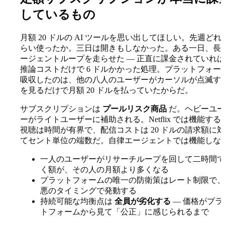
しているもの
月額 20 ドルの AI ツールを思い出してほしい。先週どれ
らい使ったか。三日は開きもしなかった。ある一日、長
ージェントループを走らせた — 正直に課金されていれ
推論コストだけで 6 ドルかかった処理。プラットフォー
吸収したのは、他の八人のユーザーがカーソルが点滅す
を見るだけで月額 20 ドルを払っていたからだ。
サブスクリプションは
プールリスク商品
だ。ヘビーユー
ーがライトユーザーに補助される。Netflix では機能する 
視聴は時間が有界で、配信コストは 20 ドルの請求額に
てセント単位の端数だ。自律エージェントでは機能しない
一人のユーザーがリサーチループを回して二時間で
く額が、その人の月額より多くなる
プラットフォームの唯一の防衛策はレート制限で、
悪のタイミングで発動する
持続可能な均衡点は
全員が劣化する
— 価格がプラ
トフォームから見て「公正」に感じられるまで