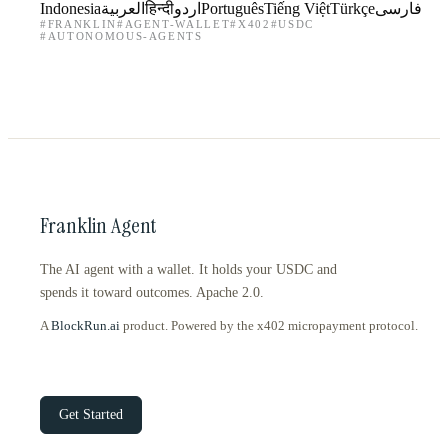
Indonesia
العربية
हिन्दी
اردو
Português
Tiếng Việt
Türkçe
فارسی
#
FRANKLIN
#
AGENT-WALLET
#
X402
#
USDC
#
AUTONOMOUS-AGENTS
Franklin Agent
The AI agent with a wallet. It holds your USDC and
spends it toward outcomes. Apache 2.0.
A
BlockRun.ai
product. Powered by the x402 micropayment protocol.
Get Started