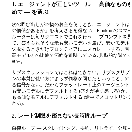
1. エージェントが正しいツール — 高価なもの
めて — を選ぶ
次の呼び出しが本物のお金を使うとき、エージェントは
の価値があるか」を考えざるを得ない。Franklin のスマ
ルーターは毎リクエストでこれを行う — プロンプトを見
て、答えられそうな最も安いモデルを選び、安いモデル
失敗するときだけフロンティアにエスカレートする。常
高モデルとの比較で節約を追跡している; 典型的な週で 60
80%。
サブスクリプションではこれはできない。サブスクリプ
ンの本質は使い方によらず価格が同じだということ。節
る信号がない。だからフラットレート上のエージェント
も安いモデルにデフォルトする (答えが薄く感じる) か、
も高価なモデルにデフォルトする (途中でスロットリン
れる)。
2. レート制限を踏まない長時間ループ
自律ループ — スクレイピング、要約、リトライ、分岐 —