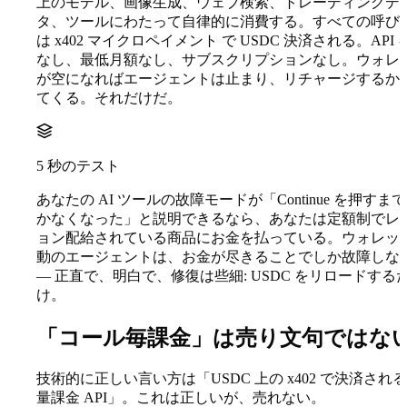
上のモデル、画像生成、ウェブ検索、トレーディングデ
タ、ツールにわたって自律的に消費する。すべての呼び
は
x402 マイクロペイメント
で USDC 決済される。API 
なし、最低月額なし、サブスクリプションなし。ウォレ
が空になればエージェントは止まり、リチャージするか
てくる。それだけだ。
5 秒のテスト
あなたの AI ツールの故障モードが「Continue を押すま
かなくなった」と説明できるなら、あなたは定額制でレ
ョン配給されている商品にお金を払っている。ウォレッ
動のエージェントは、お金が尽きることでしか故障しな
— 正直で、明白で、修復は些細: USDC をリロードする
け。
「コール毎課金」は売り文句ではな
技術的に正しい言い方は「USDC 上の x402 で決済され
量課金 API」。これは正しいが、売れない。