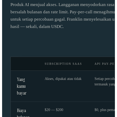
Produk AI menjual akses. Langganan menyodorkan rasa
bersalah bulanan dan rate limit. Pay-per-call menagihmu
untuk setiap percobaan gagal. Franklin menyelesaikan u
hasil — sekali, dalam USDC.
SUBSCRIPTION SAAS
API PAY-PE
Yang
Akses, dipakai atau tidak
Setiap percoba
termasuk yang
kamu
bayar
Biaya
$20 — $200
$0, plus pemak