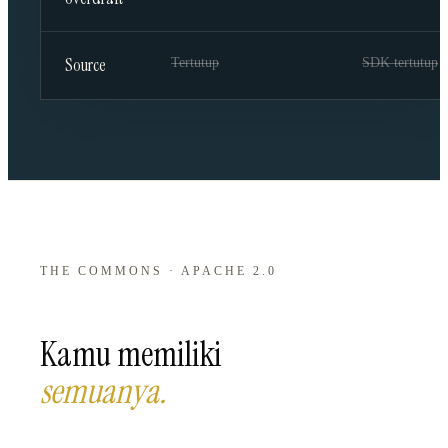
Source
Tertutup
SDK tertutup
THE COMMONS · APACHE 2.0
Kamu memiliki
semuanya
.