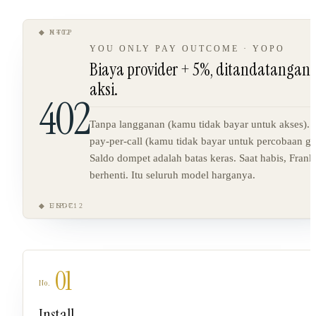
◆ HTTP
◆ X402
YOU ONLY PAY OUTCOME · YOPO
Biaya provider + 5%, ditandatangani
aksi.
402
Tanpa langganan (kamu tidak bayar untuk akses).
pay-per-call (kamu tidak bayar untuk percobaan ga
Saldo dompet adalah batas keras. Saat habis, Frank
berhenti. Itu seluruh model harganya.
◆ EIP-712
◆ USDC
01
Install