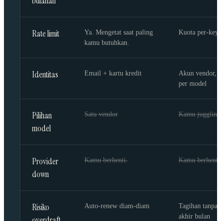
bulanan
Rate limit
Ya. Mengetat saat paling
Kuota per-key, 
kamu butuhkan.
Identitas
Email + kartu kredit
Akun vendor, 
per model
Pilihan
Satu vendor
Kamu juggling
model
Provider
Kamu berhenti.
Kamu berhenti
down
Risiko
Auto-renew diam-diam
Tagihan tanpa 
akhir bulan
overdraft