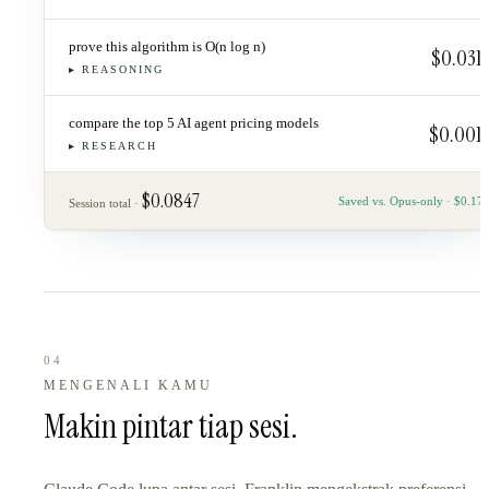
prove this algorithm is O(n log n)
$0.031
▸
REASONING
compare the top 5 AI agent pricing models
$0.001
▸
RESEARCH
$0.0847
Saved vs. Opus-only · $0.17
Session total ·
04
MENGENALI KAMU
Makin pintar tiap sesi.