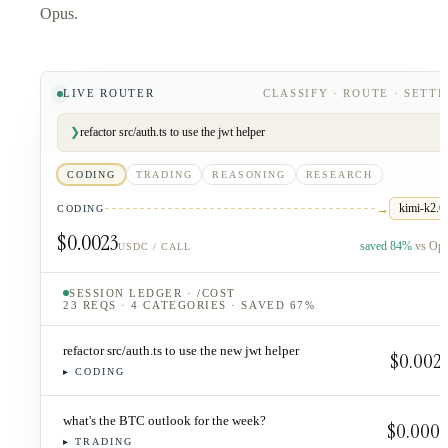
Opus.
LIVE ROUTER
CLASSIFY · ROUTE · SETTL
❯
refactor src/auth.ts to use the jwt helper
CODING
TRADING
REASONING
RESEARCH
→
kimi-k2.6
CODING
$0.0023
saved
84
%
vs Op
USDC / CALL
SESSION LEDGER · /COST
23 REQS · 4 CATEGORIES · SAVED 67%
refactor src/auth.ts to use the new jwt helper
$0.002
▸
CODING
what's the BTC outlook for the week?
$0.000
▸
TRADING