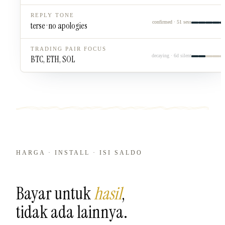
REPLY TONE
confirmed · 51 sess
terse · no apologies
TRADING PAIR FOCUS
decaying · 6d silent
BTC, ETH, SOL
HARGA · INSTALL · ISI SALDO
Bayar untuk
hasil
,
tidak ada lainnya.