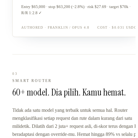
Entry $65,000 · stop $63,200 (−2.8%) · risk $27.69 · target $70k ·
R/R 1:2.8 ✓
AUTHORED · FRANKLIN / OPUS 4.8
COST · $0.031 USDC
03
SMART ROUTER
60+ model. Dia pilih. Kamu hemat.
Tidak ada satu model yang terbaik untuk semua hal. Router
mengklasifikasi setiap request dan rute dalam kurang dari satu
milidetik. Dilatih dari 2 juta+ request asli, di-skor terus dengan E
beradaptasi dengan override-mu. Hemat hingga 89% vs selalu pa