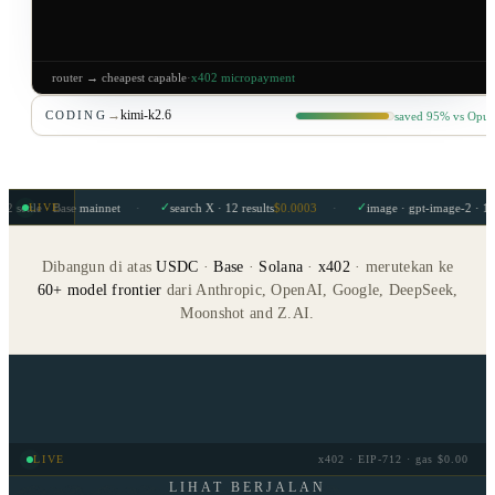
router → cheapest capable
·
x402 micropayment
→
kimi-k2.6
saved 95% vs Opus
CODING
✓
✓
se mainnet
·
search X · 12 results
$0.0003
·
image · gpt-image-2 · 1024²
$0.040
LIVE
Dibangun di atas
USDC
·
Base
·
Solana
·
x402
·
merutekan ke
60+ model frontier
dari
Anthropic, OpenAI, Google, DeepSeek,
Moonshot and Z.AI.
LIVE
x402 · EIP-712 · gas $0.00
LIHAT BERJALAN