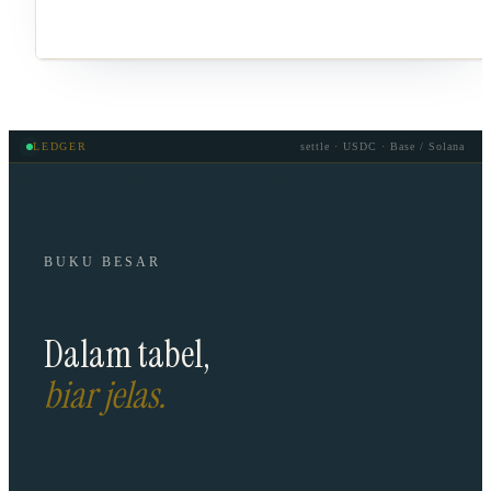
LEDGER
settle · USDC · Base / Solana
BUKU BESAR
Dalam tabel,
biar jelas.