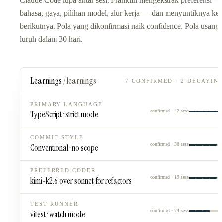
Claude Code lupa antar sesi. Franklin mengekstrak preferensi —
bahasa, gaya, pilihan model, alur kerja — dan menyuntiknya ke 
berikutnya. Pola yang dikonfirmasi naik confidence. Pola usang
luruh dalam 30 hari.
Learnings
/learnings
7 CONFIRMED · 2 DECAYIN
PRIMARY LANGUAGE
confirmed · 42 sess
TypeScript · strict mode
COMMIT STYLE
confirmed · 38 sess
Conventional · no scope
PREFERRED CODER
confirmed · 19 sess
kimi-k2.6 over sonnet for refactors
TEST RUNNER
confirmed · 24 sess
vitest · watch mode