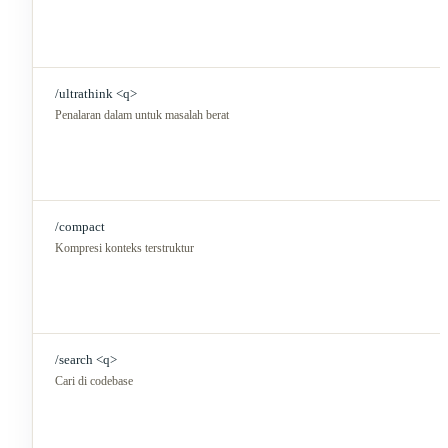
/ultrathink <q>
Penalaran dalam untuk masalah berat
/compact
Kompresi konteks terstruktur
/search <q>
Cari di codebase