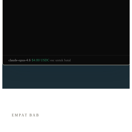
claude-opus-4.6
·
$4.80 USDC
·
esc untuk batal
EMPAT BAB