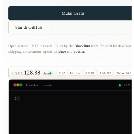
Mulai Gratis
Star di GitHub
Open source · MIT licensed · Built by the
BlockRun
team. Trusted by developer
shipping autonomous agents on
Base
and
Solana
.
128.38
x402
EIP-712
● Base
● Solana
402 → paid
· Base
USDC
franklin · ~/work
LIVE
❯