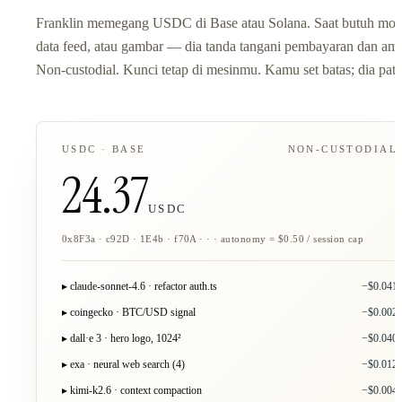
Franklin memegang USDC di Base atau Solana. Saat butuh mod
data feed, atau gambar — dia tanda tangani pembayaran dan amb
Non-custodial. Kunci tetap di mesinmu. Kamu set batas; dia patu
USDC · BASE
NON-CUSTODIAL
24.37
USDC
0x8F3a · c92D · 1E4b · f70A · · · autonomy = $0.50 / session cap
▸ claude-sonnet-4.6 · refactor auth.ts
−$0.041
▸ coingecko · BTC/USD signal
−$0.002
▸ dall·e 3 · hero logo, 1024²
−$0.040
▸ exa · neural web search (4)
−$0.012
▸ kimi-k2.6 · context compaction
−$0.004