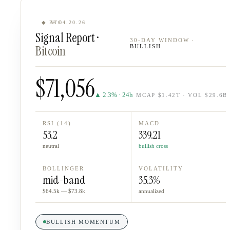
◆ BTC
№ 04.20.26
Signal Report ·
30-DAY WINDOW ·
Bitcoin
BULLISH
$71,056
▲ 2.3% · 24h
MCAP $1.42T · VOL $29.6B
RSI (14)
MACD
53.2
339.21
neutral
bullish cross
BOLLINGER
VOLATILITY
mid-band
35.3%
$64.5k — $73.8k
annualized
BULLISH MOMENTUM