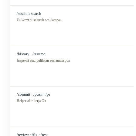
/session-search
Full-text di seluruh sesi lampau
/history · /resume
Inspeksi atau pulihkan sesi mana pun
/commit · /push · /pr
Helper alur kerja Git
/review · /fix · /test