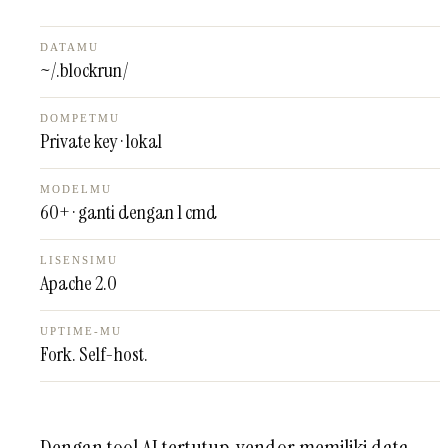
DATAMU
~/.blockrun/
DOMPETMU
Private key · lokal
MODELMU
60+ · ganti dengan 1 cmd
LISENSIMU
Apache 2.0
UPTIME-MU
Fork. Self-host.
Dengan tool AI tertutup, vendor memiliki data