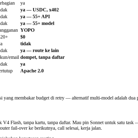
ebagian
ya
idak
ya — USDC, x402
idak
ya — 55+ API
idak
ya — 55+ model
langganan
YOPO
$20+
$0
ya
tidak
idak
ya — route ke lain
kun/email
dompet, tanpa daftar
idak
ya
ertutup
Apache 2.0
yang membakar budget di retry — alternatif multi-model adalah dua p
4 Flash, tanpa kartu, tanpa daftar. Mau pin Sonnet untuk satu task —
ter fail-over ke berikutnya, call selesai, kerja jalan.