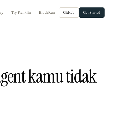
ery
Try Franklin
BlockRun
GitHub
Get Started
agent kamu tidak