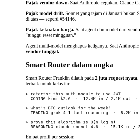
Pajak vendor down.
Saat Anthropic cegukan, Claude Co
Pajak model drift.
Sonnet yang tajam di Januari bukan So
di atas — seperti #54146.
Pajak kekuatan harga.
Saat agent dan model dari vendor
"tunggu reset mingguan."
Agent multi-model menghapus ketiganya. Saat Anthropic t
vendor tunggal.
Smart Router dalam angka
Smart Router Franklin dilatih pada
2 juta request nyata
.
terbaik untuk kelas itu:
> refactor this auth module to use JWT

  CODING kimi-k2.6  ·  12.4K in / 2.1K out  · 
> what's BTC outlook for the week?

  TRADING grok-4-1-fast-reasoning  ·  8.2K in 
> prove this algorithm is O(n log n)

Empat profil per session: