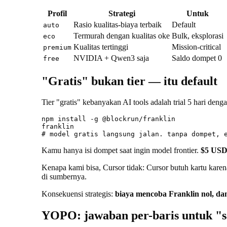
Profil
Strategi
Untuk
Rasio kualitas-biaya terbaik
Default
auto
Termurah dengan kualitas oke
Bulk, eksplorasi
eco
Kualitas tertinggi
Mission-critical
premium
NVIDIA + Qwen3 saja
Saldo dompet 0
free
"Gratis" bukan tier — itu default
Tier "gratis" kebanyakan AI tools adalah trial 5 hari denga
npm install -g @blockrun/franklin

franklin

Kamu hanya isi dompet saat ingin model frontier.
$5 USD
Kenapa kami bisa, Cursor tidak: Cursor butuh kartu kar
di sumbernya.
Konsekuensi strategis:
biaya mencoba Franklin nol, dan
YOPO: jawaban per-baris untuk "sa