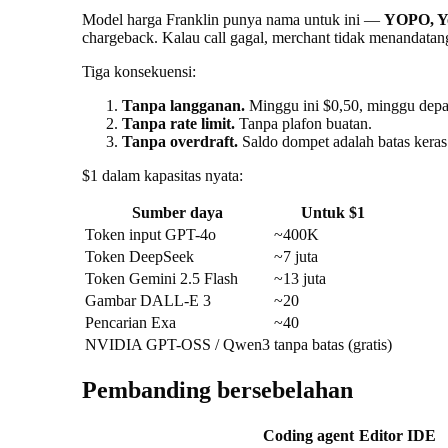
Model harga Franklin punya nama untuk ini —
YOPO, Yo
chargeback. Kalau call gagal, merchant tidak menandatan
Tiga konsekuensi:
Tanpa langganan.
Minggu ini $0,50, minggu depa
Tanpa rate limit.
Tanpa plafon buatan.
Tanpa overdraft.
Saldo dompet adalah batas keras
$1 dalam kapasitas nyata:
Sumber daya
Untuk $1
Token input GPT-4o
~400K
Token DeepSeek
~7 juta
Token Gemini 2.5 Flash
~13 juta
Gambar DALL-E 3
~20
Pencarian Exa
~40
NVIDIA GPT-OSS / Qwen3
tanpa batas (gratis)
Pembanding bersebelahan
Coding agent
Editor IDE