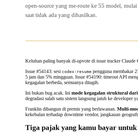
open-source yang me-route ke 55 model, mulai 
saat tidak ada yang dihasilkan.
Keluhan paling banyak di-upvote di issue tracker Claude 
Issue #54143
: sesi
pengguna membakar 27%
codex:resume
5 jam dan 5% mingguan.
Issue #54190
: timeout API meng
kegagalan berbeda, semuanya ditagih.
Ini bukan bug acak. Ini
mode kegagalan struktural dari
degradasi salah satu sistem langsung jatuh ke developer ya
Franklin dibangun di premis yang berlawanan.
Multi-mod
kekebalan terhadap downtime vendor, jangkauan geografis
Tiga pajak yang kamu bayar untuk