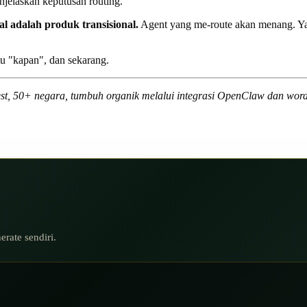
jelaskan keputusan routing.
l adalah produk transisional.
Agent yang me-route akan menang. Ya
u "kapan", dan sekarang.
est, 50+ negara, tumbuh organik melalui integrasi OpenClaw dan word
erate sendiri.