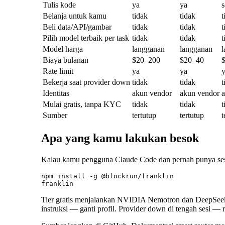
Tulis kode
ya
ya
s
Belanja untuk kamu
tidak
tidak
t
Beli data/API/gambar
tidak
tidak
t
Pilih model terbaik per task
tidak
tidak
t
Model harga
langganan
langganan
Biaya bulanan
$20–200
$20–40
Rate limit
ya
ya
Bekerja saat provider down
tidak
tidak
t
Identitas
akun vendor
akun vendor
a
Mulai gratis, tanpa KYC
tidak
tidak
t
Sumber
tertutup
tertutup
t
Apa yang kamu lakukan besok
Kalau kamu pengguna Claude Code dan pernah punya sesi 
npm install -g @blockrun/franklin

Tier gratis menjalankan NVIDIA Nemotron dan DeepSeek V
instruksi — ganti profil. Provider down di tengah sesi — rou