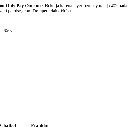
u Only Pay Outcome.
Bekerja karena layer pembayaran (x402 pada U
gani pembayaran. Dompet tidak didebit.
n $50.
.
Chatbot
Franklin