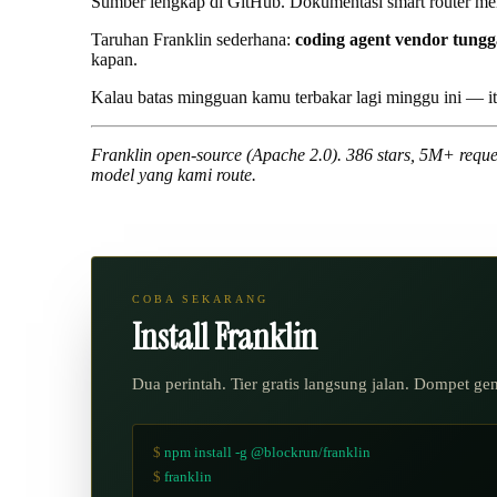
Sumber lengkap
di GitHub.
Dokumentasi smart router
men
Taruhan Franklin sederhana:
coding agent vendor tungga
kapan.
Kalau batas mingguan kamu terbakar lagi minggu ini — it
Franklin open-source (Apache 2.0). 386 stars, 5M+ requ
model yang kami route.
COBA SEKARANG
Install Franklin
Dua perintah. Tier gratis langsung jalan. Dompet gen
$
npm install -g @blockrun/franklin
$
franklin