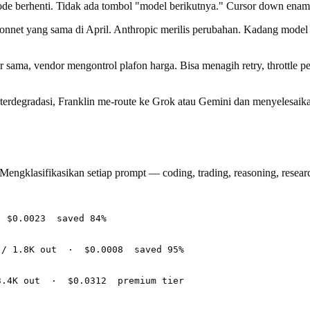
de berhenti. Tidak ada tombol "model berikutnya." Cursor down enam
nnet yang sama di April. Anthropic merilis perubahan. Kadang model b
 sama, vendor mengontrol plafon harga. Bisa menagih retry, throttle p
erdegradasi, Franklin me-route ke Grok atau Gemini dan menyelesaika
 Mengklasifikasikan setiap prompt — coding, trading, reasoning, resea
 $0.0023  saved 84%

/ 1.8K out  ·  $0.0008  saved 95%
