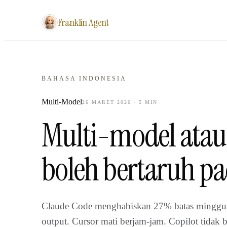
Franklin Agent
BAHASA INDONESIA
Multi-Model
26 MARET 2026
·
5
MIN
Multi-model atau
boleh bertaruh pa
Claude Code menghabiskan 27% batas mingguan
output. Cursor mati berjam-jam. Copilot tidak 