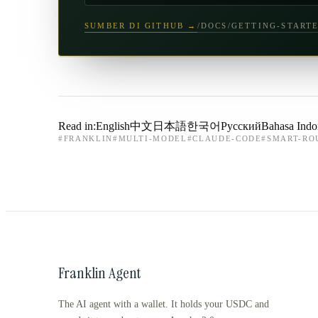
SUMBER DI GITHUB →
/DOCS/GETTING-START
Read in:
English
中文
日本語
한국어
Русский
Bahasa Indo
#
FRANKLIN
#
MULTI-MODEL
#
CLAUDE-CODE
#
SMART-RO
Franklin Agent
The AI agent with a wallet. It holds your USDC and