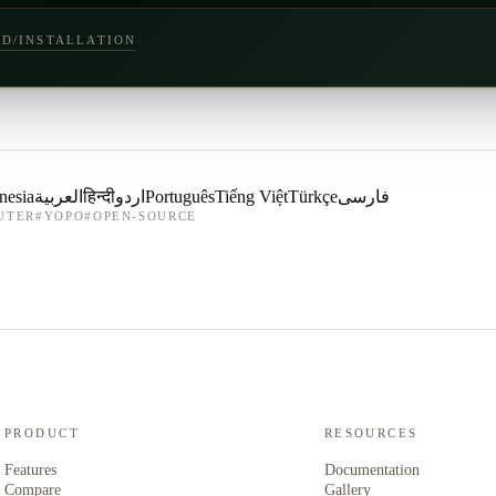
ED/INSTALLATION
nesia
العربية
हिन्दी
اردو
Português
Tiếng Việt
Türkçe
فارسی
UTER
#
YOPO
#
OPEN-SOURCE
PRODUCT
RESOURCES
Features
Documentation
Compare
Gallery