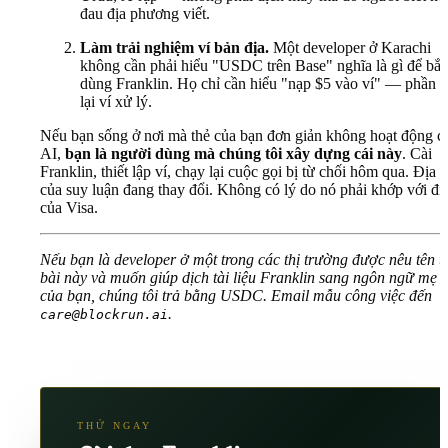
đau địa phương viết.
Làm trải nghiệm ví bản địa.
Một developer ở Karachi
không cần phải hiểu "USDC trên Base" nghĩa là gì để bắt
dùng Franklin. Họ chỉ cần hiểu "nạp $5 vào ví" — phần 
lại ví xử lý.
Nếu bạn sống ở nơi mà thẻ của bạn đơn giản không hoạt động c
AI,
bạn là người dùng mà chúng tôi xây dựng cái này
.
Cài
Franklin
,
thiết lập ví
, chạy lại cuộc gọi bị từ chối hôm qua. Địa l
của suy luận đang thay đổi. Không có lý do nó phải khớp với địa
của Visa.
Nếu bạn là developer ở một trong các thị trường được nêu tên t
bài này và muốn giúp dịch tài liệu Franklin sang ngôn ngữ mẹ 
của bạn, chúng tôi trả bằng USDC. Email mẫu công việc đến
.
care@blockrun.ai
THỬ NGAY