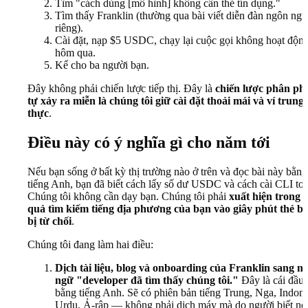
Tìm "cách dùng [mô hình] không cần thẻ tín dụng."
Tìm thấy Franklin (thường qua bài viết diễn đàn ngôn ngữ
riêng).
Cài đặt, nạp $5 USDC, chạy lại cuộc gọi không hoạt độn
hôm qua.
Kể cho ba người bạn.
Đây không phải chiến lược tiếp thị. Đây là
chiến lược phân ph
tự xảy ra miễn là chúng tôi giữ cài đặt thoải mái và ví trung
thực
.
Điều này có ý nghĩa gì cho năm tới
Nếu bạn sống ở bất kỳ thị trường nào ở trên và đọc bài này bằng
tiếng Anh, bạn đã biết cách lấy số dư USDC và cách cài CLI too
Chúng tôi không cần dạy bạn. Chúng tôi phải
xuất hiện trong 
quả tìm kiếm tiếng địa phương của bạn vào giây phút thẻ b
bị từ chối
.
Chúng tôi đang làm hai điều:
Dịch tài liệu, blog và onboarding của Franklin sang n
ngữ "developer đã tìm thấy chúng tôi."
Đây là cái đầu 
bằng tiếng Anh. Sẽ có phiên bản tiếng Trung, Nga, Indone
Urdu, Ả-rập — không phải dịch máy mà do người biết nỗ