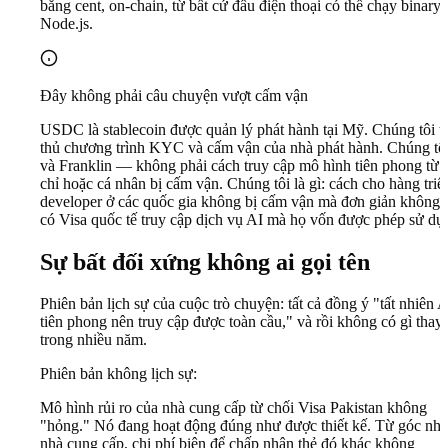
bằng cent, on-chain, từ bất cứ đâu điện thoại có thể chạy binary
Node.js.
Đây không phải câu chuyện vượt cấm vận
USDC là stablecoin được quản lý phát hành tại Mỹ. Chúng tôi t
thủ chương trình KYC và cấm vận của nhà phát hành. Chúng t
và Franklin — không phải cách truy cập mô hình tiên phong từ 
chỉ hoặc cá nhân bị cấm vận. Chúng tôi là gì: cách cho hàng triệ
developer ở các quốc gia không bị cấm vận mà đơn giản không 
có Visa quốc tế truy cập dịch vụ AI mà họ vốn được phép sử dụ
Sự bất đối xứng không ai gọi tên
Phiên bản lịch sự của cuộc trò chuyện: tất cả đồng ý "tất nhiên A
tiên phong nên truy cập được toàn cầu," và rồi không có gì thay 
trong nhiều năm.
Phiên bản không lịch sự:
Mô hình rủi ro của nhà cung cấp từ chối Visa Pakistan không
"hỏng." Nó đang hoạt động đúng như được thiết kế. Từ góc nhì
nhà cung cấp, chi phí biên để chấp nhận thẻ đó khác không