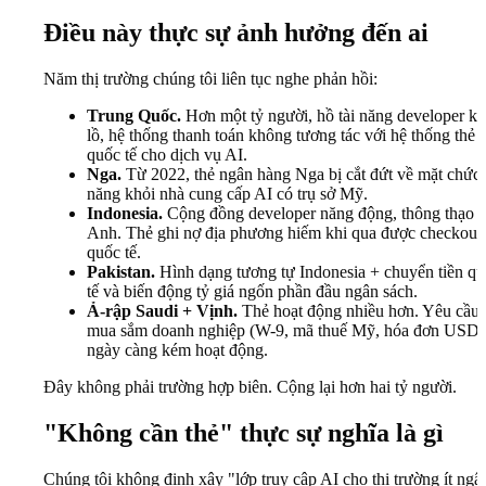
Điều này thực sự ảnh hưởng đến ai
Năm thị trường chúng tôi liên tục nghe phản hồi:
Trung Quốc.
Hơn một tỷ người, hồ tài năng developer k
lồ, hệ thống thanh toán không tương tác với hệ thống thẻ
quốc tế cho dịch vụ AI.
Nga.
Từ 2022, thẻ ngân hàng Nga bị cắt đứt về mặt chức
năng khỏi nhà cung cấp AI có trụ sở Mỹ.
Indonesia.
Cộng đồng developer năng động, thông thạo t
Anh. Thẻ ghi nợ địa phương hiếm khi qua được checkout
quốc tế.
Pakistan.
Hình dạng tương tự Indonesia + chuyển tiền q
tế và biến động tỷ giá ngốn phần đầu ngân sách.
Ả-rập Saudi + Vịnh.
Thẻ hoạt động nhiều hơn. Yêu cầu
mua sắm doanh nghiệp (W-9, mã thuế Mỹ, hóa đơn USD)
ngày càng kém hoạt động.
Đây không phải trường hợp biên. Cộng lại hơn hai tỷ người.
"Không cần thẻ" thực sự nghĩa là gì
Chúng tôi không định xây "lớp truy cập AI cho thị trường ít ngâ