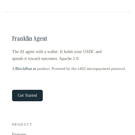
Franklin Agent
The AI agent with a wallet. It holds your USDC and
spends it toward outcomes. Apache 2.0.
A
BlockRun.ai
product. Powered by the x402 micropayment protocol.
Get Started
PRODUCT
Features