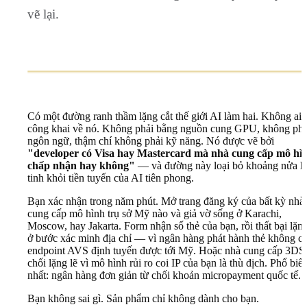
vẽ lại.
Có một đường ranh thầm lặng cắt thế giới AI làm hai. Không ai 
công khai về nó. Không phải bằng nguồn cung GPU, không phả
ngôn ngữ, thậm chí không phải kỹ năng. Nó được vẽ bởi
"developer có Visa hay Mastercard mà nhà cung cấp mô hì
chấp nhận hay không"
— và đường này loại bỏ khoảng nửa h
tinh khỏi tiền tuyến của AI tiên phong.
Bạn xác nhận trong năm phút. Mở trang đăng ký của bất kỳ nhà
cung cấp mô hình trụ sở Mỹ nào và giả vờ sống ở Karachi,
Moscow, hay Jakarta. Form nhận số thẻ của bạn, rồi thất bại lặng
ở bước xác minh địa chỉ — vì ngân hàng phát hành thẻ không c
endpoint AVS định tuyến được tới Mỹ. Hoặc nhà cung cấp 3DS
chối lặng lẽ vì mô hình rủi ro coi IP của bạn là thù địch. Phổ biế
nhất: ngân hàng đơn giản từ chối khoản micropayment quốc tế.
Bạn không sai gì. Sản phẩm chỉ không dành cho bạn.