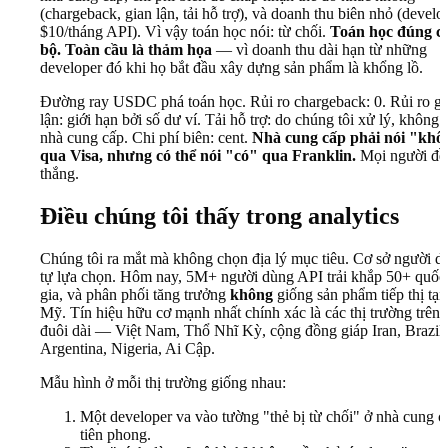
(chargeback, gian lận, tải hỗ trợ), và doanh thu biên nhỏ (develo
$10/tháng API). Vì vậy toán học nói: từ chối.
Toán học đúng c
bộ. Toàn cầu là thảm họa
— vì doanh thu dài hạn từ những
developer đó khi họ bắt đầu xây dựng sản phẩm là khổng lồ.
Đường ray USDC phá toán học. Rủi ro chargeback: 0. Rủi ro gi
lận: giới hạn bởi số dư ví. Tải hỗ trợ: do chúng tôi xử lý, không 
nhà cung cấp. Chi phí biên: cent.
Nhà cung cấp phải nói "khô
qua Visa, nhưng có thể nói "có" qua Franklin.
Mọi người đề
thắng.
Điều chúng tôi thấy trong analytics
Chúng tôi ra mắt mà không chọn địa lý mục tiêu. Cơ sở người d
tự lựa chọn. Hôm nay, 5M+ người dùng API trải khắp 50+ quốc
gia, và phân phối tăng trưởng
không
giống sản phẩm tiếp thị tại
Mỹ. Tín hiệu hữu cơ mạnh nhất chính xác là các thị trường trên 
đuôi dài — Việt Nam, Thổ Nhĩ Kỳ, cộng đồng giáp Iran, Brazil,
Argentina, Nigeria, Ai Cập.
Mẫu hình ở mỗi thị trường giống nhau:
Một developer va vào tường "thẻ bị từ chối" ở nhà cung c
tiên phong.