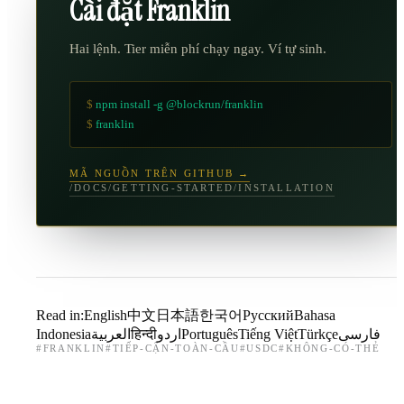
Cài đặt Franklin
Hai lệnh. Tier miễn phí chạy ngay. Ví tự sinh.
$
npm install -g @blockrun/franklin
$
franklin
MÃ NGUỒN TRÊN GITHUB →
/DOCS/GETTING-STARTED/INSTALLATION
Read in:
English
中文
日本語
한국어
Русский
Bahasa
Indonesia
العربية
हिन्दी
اردو
Português
Tiếng Việt
Türkçe
فارسی
#
FRANKLIN
#
TIẾP-CẬN-TOÀN-CẦU
#
USDC
#
KHÔNG-CÓ-THẺ