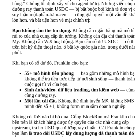
hàng." Chúng tôi định xây ví cho agent tự trị. Nhưng việc chọn
đường ray thanh toán USDC — bị bắt buộc bởi kinh tế đơn vị c
suy luận một-phần-trăm-cent — cũng giải quyết một vấn đề khác
lớn hơn, và bất tiện hơn về mặt chính trị:
Bạn không cần thẻ tín dụng.
Không cần ngân hàng mà mô hì
rủi ro của nhà cung cấp tin tưởng. Không cần địa chỉ thanh toán
Mỹ. Không cần W-9 hoạt động. Bạn cần số dư USDC — có thể
trên bất kỳ điện thoại nào, ở bất kỳ quốc gia nào, trong dưới nă
phút.
Khi bạn có số dư đó, Franklin cho bạn:
55+ mô hình tiên phong
— bao gồm những mô hình bạn
không thể trả tiền trực tiếp từ nơi sinh sống — thanh toán 
cuộc gọi từ ví của bạn.
Sinh ảnh/video, dữ liệu trading, tìm kiếm web
— cùng 
cùng đường ray.
Một lần cài đặt.
Không thẻ định tuyến Mỹ, không SMS 
minh đến số +1, không form mua sắm doanh nghiệp.
Không có ToS nào bị bỏ qua. Cổng BlockRun mà Franklin chạ
bên trên là khách hàng được ủy quyền của các nhà cung cấp
upstream, trả họ USD qua đường ray chuẩn. Cái Franklin cho p
bạn làm là
trao đổi USDC lấy dung lượng đã thanh toán đó