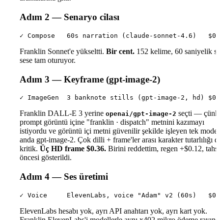
Adım 2 — Senaryo cilası
Franklin Sonnet'e yükseltti.
Bir cent.
152 kelime, 60 saniyelik s
sese tam oturuyor.
Adım 3 — Keyframe (gpt-image-2)
Franklin DALL-E 3 yerine
seçti — çünk
openai/gpt-image-2
prompt görüntü içine "franklin · dispatch" metnini kazımayı
istiyordu ve görüntü içi metni güvenilir şekilde işleyen tek model
anda gpt-image-2. Çok dilli + frame'ler arası karakter tutarlılığı d
kritik.
Üç HD frame $0.36.
Birini reddettim, regen +$0.12, tahsi
öncesi gösterildi.
Adım 4 — Ses üretimi
ElevenLabs hesabı yok, ayrı API anahtarı yok, ayrı kart yok.
Franklin ElevenLabs'i modellerle aynı x402 mikro ödeme rayın