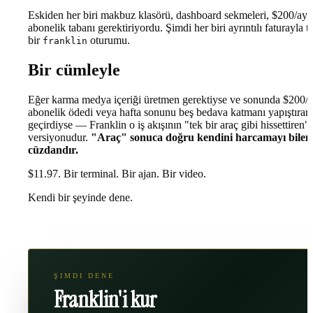
Eskiden her biri makbuz klasörü, dashboard sekmeleri, $200/ay
abonelik tabanı gerektiriyordu. Şimdi her biri ayrıntılı faturayla t
bir
oturumu.
franklin
Bir cümleyle
Eğer karma medya içeriği üretmen gerektiyse ve sonunda $200/
abonelik ödedi veya hafta sonunu beş bedava katmanı yapıştırar
geçirdiyse — Franklin o iş akışının "tek bir araç gibi hissettiren"
versiyonudur.
"Araç" sonuca doğru kendini harcamayı bilen
cüzdandır.
$11.97. Bir terminal. Bir ajan. Bir video.
Kendi bir şeyinde dene.
ŞIMDI DENE
Franklin'i kur