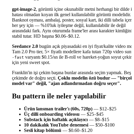
gpt-image-2
, görüntü içine okunabilir metni herhangi bir dilde i
hatası olmadan koyan ilk genel kullanılabilir görüntü modelidir.
Banknot oyması, ambalaj, poster, sosyal kart, iki dilli tabela içer
her şey için — %10'luk iyileşme değil, kullanılabilir ile değil
arasındaki fark. Aynı oturumda frame'ler arası karakter kimliğini
stabil tutar. HD başına $0.06–$0.12.
Seedance 2.0
bugün açık piyasadaki en iyi fiyat/kalite video mod
Tam 2.0 Pro tier, 5× fiyatlı modellere kafa tutan 720p video sunu
varyantı $0.15/sn ile B-roll ve hareket-yoğun soyut çekim
-fast
için yeni sweet spot.
Franklin'in işi çekim başına bunlar arasında seçim yapmak. Beş
çekimde de doğru seçti.
Çoklu modelin özü budur — "birçok
model var" değil, "ajan adlandırmadan doğru seçer".
Bu pattern ile neler yapılabilir
Ürün lansman trailer'ı (60s, 720p)
— $12–$25
Üç dilli onboarding videosu
— $25–$45
Substack için haftalık açıklayıcı
— $8–$15
10 dakikalık YouTube denemesi
— $50–$100
Sesli kitap bölümü
— $0.60–$1.20