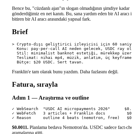
Bence bu, "cüzdanlı ajan"ın slogan olmadığının şimdiye kadar
gönderdiğimiz en net kanıtı. Bu, sana yardım eden bir AI aracı ile
bitiren bir AI aracı arasındaki yapısal fark.
Brief
> Crypto-dışı geliştirici izleyicisi için 60 saniye
  Konu: pay-per-call AI neden gelecek, USDC ray ola
  Stil: minimalist banknot estetiği, mürekkep üzeri
  Teslimat: nihai mp4, müzik, anlatım, üç keyframe 
Franklin'e tam olarak bunu yazdım. Daha fazlasını değil.
Fatura, sırayla
Adım 1 — Araştırma ve outline
✓ WebSearch  "USDC AI micropayments 2026"      $0.0
✓ WebFetch   3 articles + Franklin docs         $0.
$0.0011.
Planlama bedava Nemotron'da. USDC sadece fact-che
aramalarına gitti.