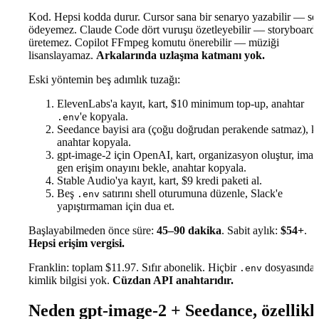
Kod. Hepsi kodda durur. Cursor sana bir senaryo yazabilir — se
ödeyemez. Claude Code dört vuruşu özetleyebilir — storyboard
üretemez. Copilot FFmpeg komutu önerebilir — müziği
lisanslayamaz.
Arkalarında uzlaşma katmanı yok.
Eski yöntemin beş adımlık tuzağı:
ElevenLabs'a kayıt, kart, $10 minimum top-up, anahtar
'e kopyala.
.env
Seedance bayisi ara (çoğu doğrudan perakende satmaz), ka
anahtar kopyala.
gpt-image-2 için OpenAI, kart, organizasyon oluştur, ima
gen erişim onayını bekle, anahtar kopyala.
Stable Audio'ya kayıt, kart, $9 kredi paketi al.
Beş
satırını shell oturumuna düzenle, Slack'e
.env
yapıştırmaman için dua et.
Başlayabilmeden önce süre:
45–90 dakika
. Sabit aylık:
$54+
.
Hepsi erişim vergisi.
Franklin: toplam $11.97. Sıfır abonelik. Hiçbir
dosyasında
.env
kimlik bilgisi yok.
Cüzdan API anahtarıdır.
Neden gpt-image-2 + Seedance, özellikl