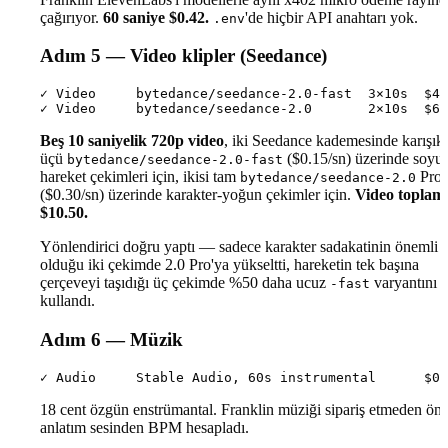
çağırıyor.
60 saniye $0.42.
'de hiçbir API anahtarı yok.
.env
Adım 5 — Video klipler (Seedance)
✓ Video     bytedance/seedance-2.0-fast  3×10s  $4.
Beş 10 saniyelik 720p video
, iki Seedance kademesinde karışı
üçü
($0.15/sn) üzerinde soyut
bytedance/seedance-2.0-fast
hareket çekimleri için, ikisi tam
Pro
bytedance/seedance-2.0
($0.30/sn) üzerinde karakter-yoğun çekimler için.
Video toplam
$10.50.
Yönlendirici doğru yaptı — sadece karakter sadakatinin önemli
olduğu iki çekimde 2.0 Pro'ya yükseltti, hareketin tek başına
çerçeveyi taşıdığı üç çekimde %50 daha ucuz
varyantını
-fast
kullandı.
Adım 6 — Müzik
18 cent özgün enstrümantal. Franklin müziği sipariş etmeden ön
anlatım sesinden BPM hesapladı.