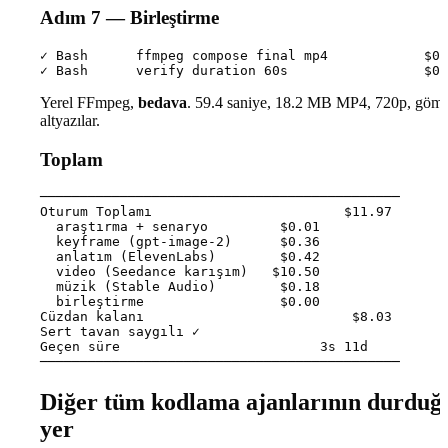
Adım 7 — Birleştirme
✓ Bash      ffmpeg compose final mp4            $0.
Yerel FFmpeg,
bedava
. 59.4 saniye, 18.2 MB MP4, 720p, göm
altyazılar.
Toplam
─────────────────────────────────────────────

Oturum Toplamı                        $11.97

  araştırma + senaryo         $0.01

  keyframe (gpt-image-2)      $0.36

  anlatım (ElevenLabs)        $0.42

  video (Seedance karışım)   $10.50

  müzik (Stable Audio)        $0.18

  birleştirme                 $0.00

Cüzdan kalanı                          $8.03

Sert tavan saygılı ✓

Geçen süre                         3s 11d

Diğer tüm kodlama ajanlarının durduğ
yer