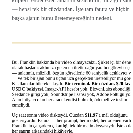
klipleri render eder, anlatımı seslendirir, müziği lisans
— hepsi tek bir cüzdandan. İşte tam fatura ve hiçbir
başka ajanın bunu üretemeyeceğinin nedeni.
Bu, Franklin hakkında bir video olmayacaktı. Şirket içi bir dene
olarak başladı: aklımıza gelen en üretim-ağır yaratıcı görevi seçe
— anlatımlı, müzikli, özgün görsellerle 60 saniyelik açıklayıcı v
— ve tek bir ajan bunu uçtan uca gerçekten üretebiliyor mu göre
Kısıtlamalar bilerek sıkıydı.
Bir terminal. Bir cüzdan. $20 tava
USDC bakiyesi.
Image-API hesabı yok, ElevenLabs aboneliği 
Seedance girişi yok, Soundstripe lisansı yok, Adobe koltuğu yok
Ajan ihtiyacı olan her aracı kendisi bulmalı, ödemeli ve teslim
etmeliydi.
Üç saat sonra video diskteydi. Cüzdan
$11.97
'a mâl olduğunu
gösteriyordu. Fatura — her prompt, her model, her ödenen varl
Franklin'in çalışırken çıkardığı tek bir metin dosyasıydı. İşte o do
her satırın arkasındaki hikâyeyle.