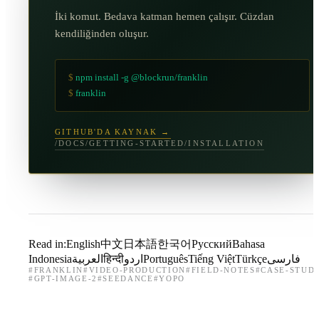
İki komut. Bedava katman hemen çalışır. Cüzdan
kendiliğinden oluşur.
$
npm install -g @blockrun/franklin
$
franklin
GITHUB'DA KAYNAK →
/DOCS/GETTING-STARTED/INSTALLATION
Read in:
English
中文
日本語
한국어
Русский
Bahasa
Indonesia
العربية
हिन्दी
اردو
Português
Tiếng Việt
Türkçe
فارسی
#
FRANKLIN
#
VIDEO-PRODUCTION
#
FIELD-NOTES
#
CASE-STUD
#
GPT-IMAGE-2
#
SEEDANCE
#
YOPO