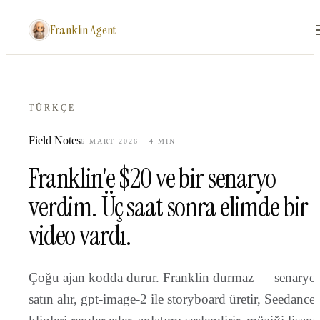
Franklin Agent
TÜRKÇE
Field Notes
6 MART 2026
·
4
MIN
Franklin'e $20 ve bir senaryo
verdim. Üç saat sonra elimde bir
video vardı.
Çoğu ajan kodda durur. Franklin durmaz — senaryo
satın alır, gpt-image-2 ile storyboard üretir, Seedance'