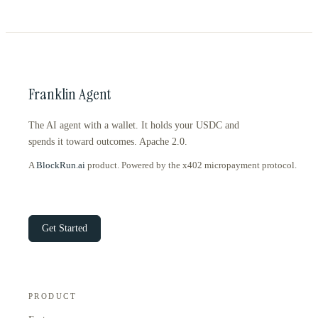
Franklin Agent
The AI agent with a wallet. It holds your USDC and
spends it toward outcomes. Apache 2.0.
A
BlockRun.ai
product. Powered by the x402 micropayment protocol.
Get Started
PRODUCT